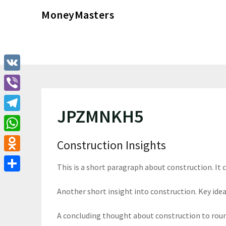
Перейти
MoneyMasters
к
содержимому
VK
Viber
JPZMNKH5
Telegram
WhatsApp
Construction Insights
Odnoklassniki
This is a short paragraph about construction. It
Отправить
Another short insight into construction. Key ideas
A concluding thought about construction to roun