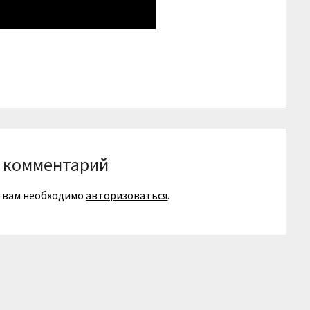
niki
вить
 комментарий
я вам необходимо
авторизоваться
.