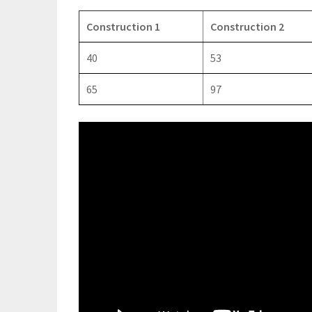
Construction 1
Construction 2
40
53
65
97