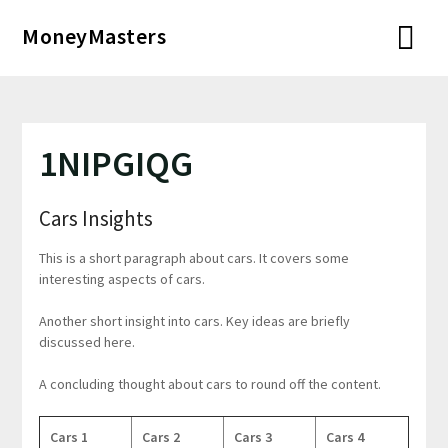
Перейти
MoneyMasters
к
содержимому
1NIPGIQG
Cars Insights
This is a short paragraph about cars. It covers some
interesting aspects of cars.
Another short insight into cars. Key ideas are briefly
discussed here.
A concluding thought about cars to round off the content.
Cars 1
Cars 2
Cars 3
Cars 4