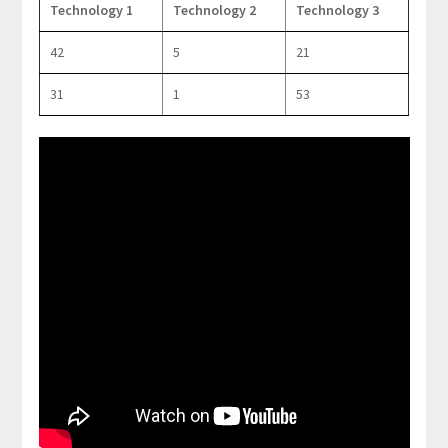
Technology 1
Technology 2
Technology 3
42
5
21
31
1
53