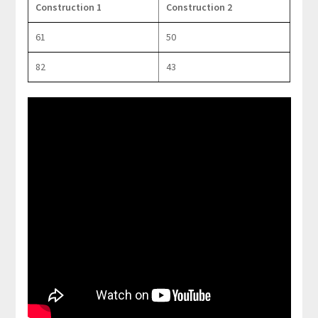
Construction 1
Construction 2
61
50
82
43