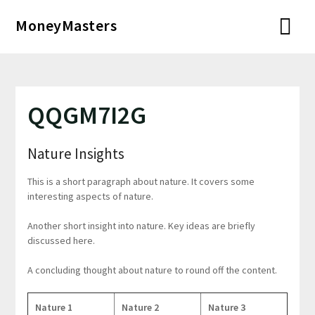
Перейти
MoneyMasters
к
содержимому
QQGM7I2G
Nature Insights
This is a short paragraph about nature. It covers some
interesting aspects of nature.
Another short insight into nature. Key ideas are briefly
discussed here.
A concluding thought about nature to round off the content.
Nature 1
Nature 2
Nature 3