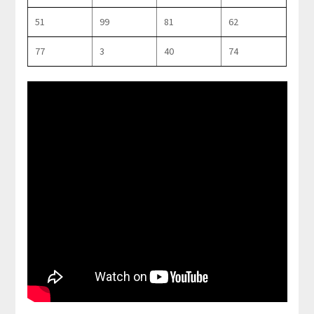
51
99
81
62
77
3
40
74