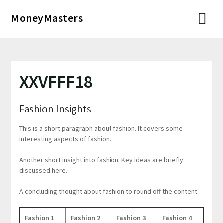
Перейти
MoneyMasters
к
содержимому
XXVFFF18
Fashion Insights
This is a short paragraph about fashion. It covers some
interesting aspects of fashion.
Another short insight into fashion. Key ideas are briefly
discussed here.
A concluding thought about fashion to round off the content.
Fashion 1
Fashion 2
Fashion 3
Fashion 4