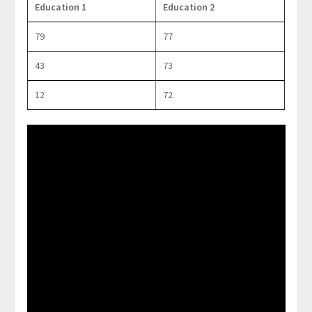
Education 1
Education 2
79
77
43
73
12
72