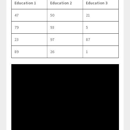
Education 1
Education 2
Education 3
47
50
21
79
93
5
23
97
87
89
26
1