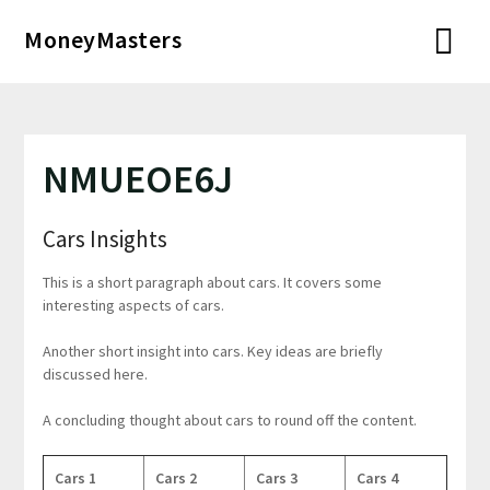
Перейти
MoneyMasters
к
содержимому
NMUEOE6J
Cars Insights
This is a short paragraph about cars. It covers some
interesting aspects of cars.
Another short insight into cars. Key ideas are briefly
discussed here.
A concluding thought about cars to round off the content.
Cars 1
Cars 2
Cars 3
Cars 4