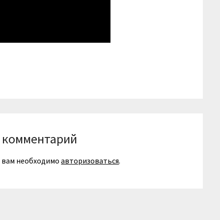
niki
вить
 комментарий
я вам необходимо
авторизоваться
.