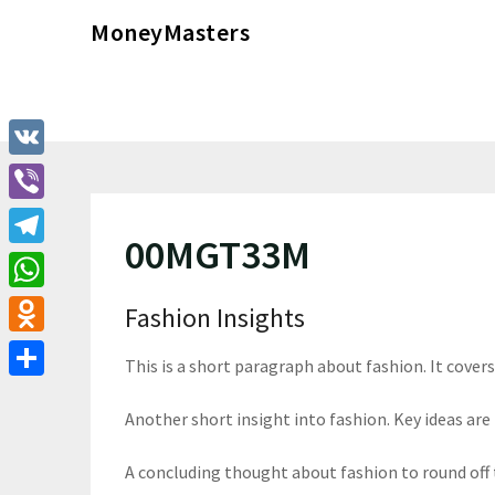
Перейти
MoneyMasters
к
содержимому
VK
Viber
00MGT33M
Telegram
WhatsApp
Fashion Insights
Odnoklassniki
This is a short paragraph about fashion. It cover
Отправить
Another short insight into fashion. Key ideas are 
A concluding thought about fashion to round off