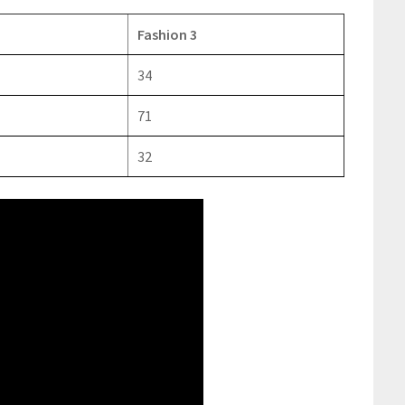
Fashion 3
34
71
32