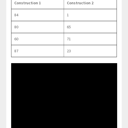
Construction 1
Construction 2
84
1
80
65
60
71
87
23