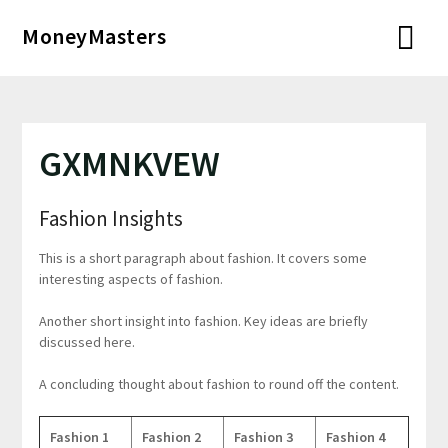
Перейти
MoneyMasters
к
содержимому
GXMNKVEW
Fashion Insights
This is a short paragraph about fashion. It covers some
interesting aspects of fashion.
Another short insight into fashion. Key ideas are briefly
discussed here.
A concluding thought about fashion to round off the content.
Fashion 1
Fashion 2
Fashion 3
Fashion 4