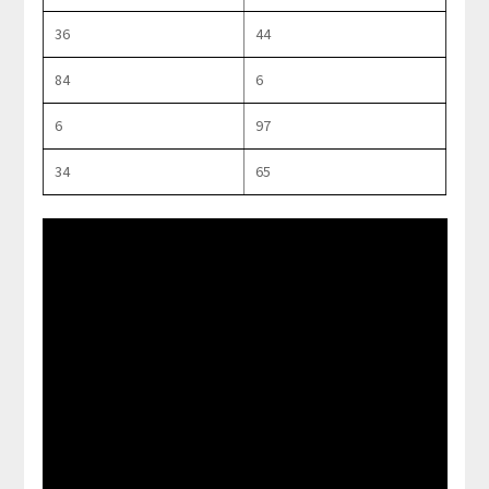
36
44
84
6
6
97
34
65