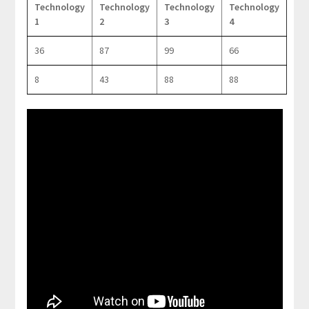
Technology
Technology
Technology
Technology
1
2
3
4
36
87
99
66
8
43
88
88