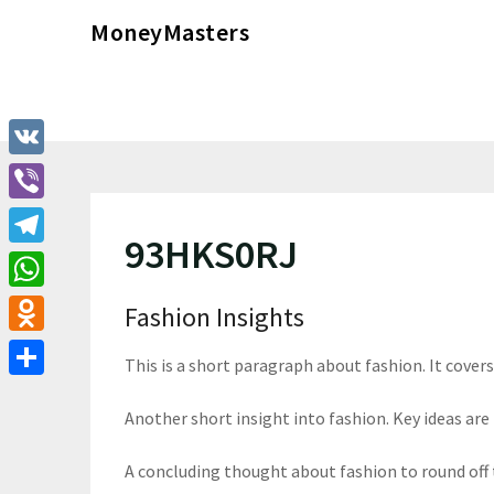
Перейти
MoneyMasters
к
содержимому
VK
Viber
93HKS0RJ
Telegram
WhatsApp
Fashion Insights
Odnoklassniki
This is a short paragraph about fashion. It cover
Отправить
Another short insight into fashion. Key ideas are 
A concluding thought about fashion to round off