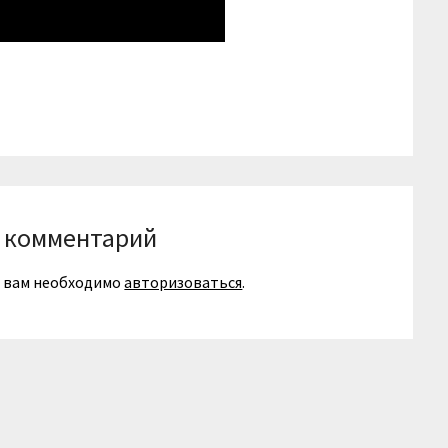
niki
вить
 комментарий
я вам необходимо
авторизоваться
.