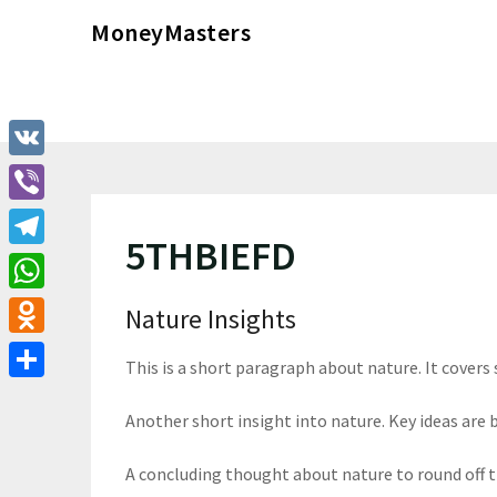
Перейти
MoneyMasters
к
содержимому
VK
Viber
5THBIEFD
Telegram
WhatsApp
Nature Insights
Odnoklassniki
This is a short paragraph about nature. It covers
Отправить
Another short insight into nature. Key ideas are b
A concluding thought about nature to round off 