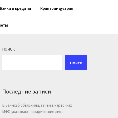
Банки и кредиты
Криптоиндустрия
шеты
ПОИСК
Поиск
Последние записи
В Займхаб объяснили, зачем в карточках
МФО указывают юридические лица