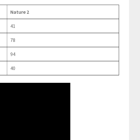
Nature 2
41
78
94
40