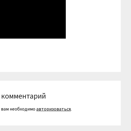
niki
вить
 комментарий
я вам необходимо
авторизоваться
.