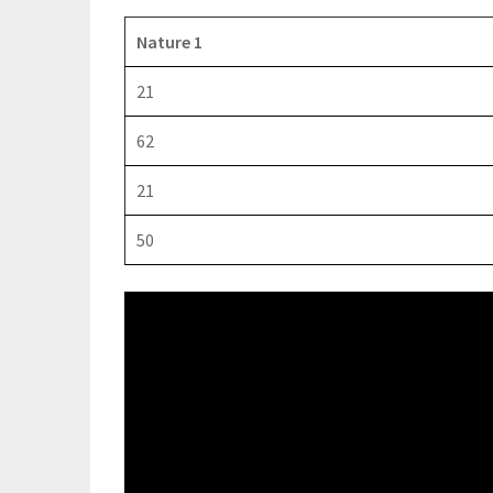
Nature 1
21
62
21
50