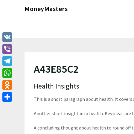
Перейти
MoneyMasters
к
содержимому
VK
Viber
A43E85C2
Telegram
WhatsApp
Health Insights
Odnoklassniki
This is a short paragraph about health. It covers
Отправить
Another short insight into health. Key ideas are b
A concluding thought about health to round off 