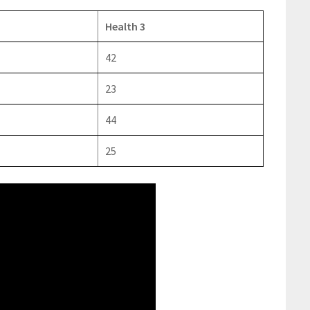
Health 3
42
23
44
25