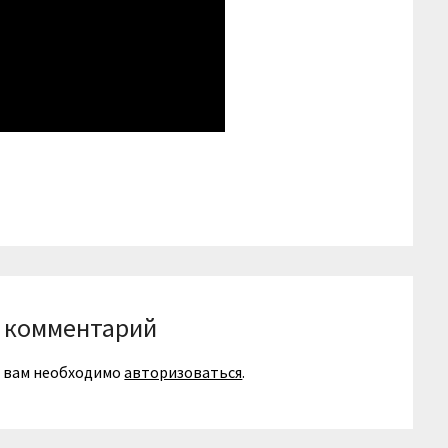
niki
вить
 комментарий
я вам необходимо
авторизоваться
.