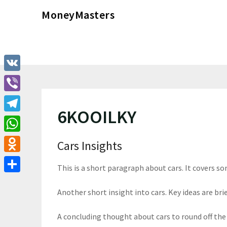
Перейти
MoneyMasters
к
содержимому
VK
Viber
6KOOILKY
Telegram
WhatsApp
Cars Insights
Odnoklassniki
This is a short paragraph about cars. It covers so
Отправить
Another short insight into cars. Key ideas are brie
A concluding thought about cars to round off the