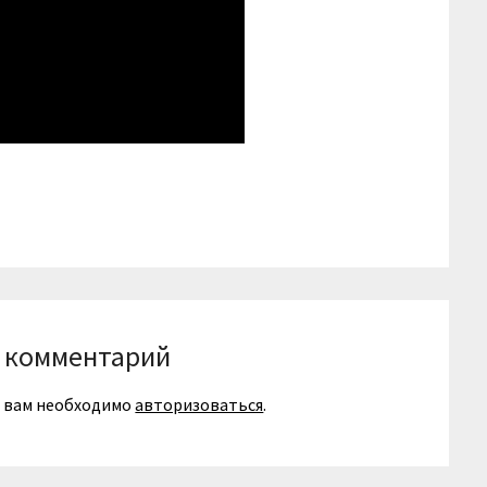
niki
вить
 комментарий
я вам необходимо
авторизоваться
.