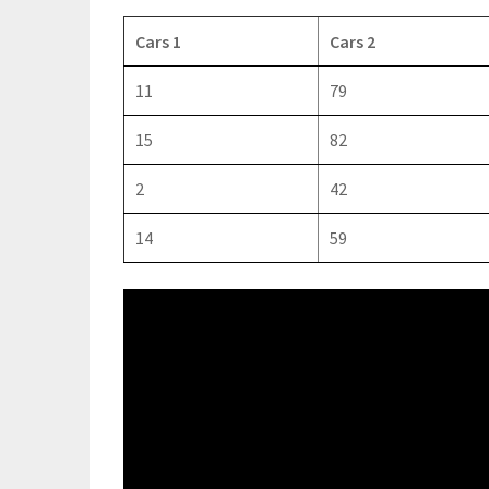
Cars 1
Cars 2
11
79
15
82
2
42
14
59