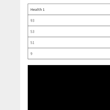
Health 1
93
53
51
9