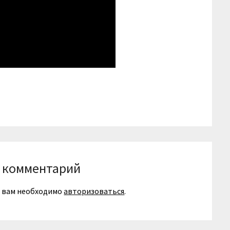
niki
вить
 комментарий
я вам необходимо
авторизоваться
.