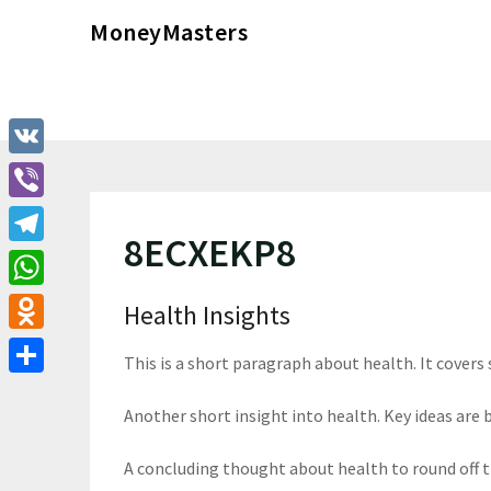
Перейти
MoneyMasters
к
содержимому
VK
Viber
8ECXEKP8
Telegram
WhatsApp
Health Insights
Odnoklassniki
This is a short paragraph about health. It covers
Отправить
Another short insight into health. Key ideas are b
A concluding thought about health to round off 