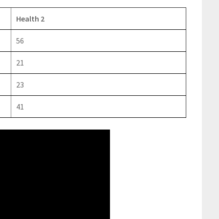
Health 2
56
21
23
41