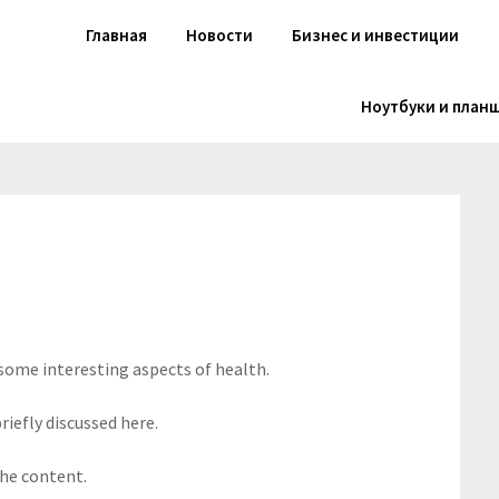
Главная
Новости
Бизнес и инвестиции
Ноутбуки и план
 some interesting aspects of health.
riefly discussed here.
the content.