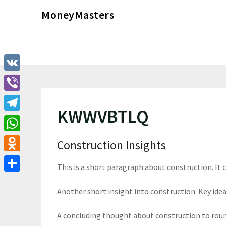
Перейти
MoneyMasters
к
содержимому
VK
Viber
KWWVBTLQ
Telegram
WhatsApp
Construction Insights
Odnoklassniki
This is a short paragraph about construction. It
Отправить
Another short insight into construction. Key ideas
A concluding thought about construction to roun