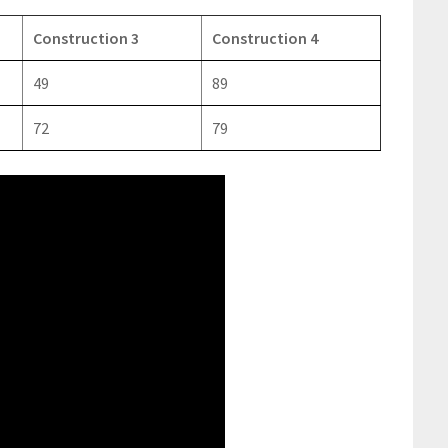
Construction 3
Construction 4
49
89
72
79