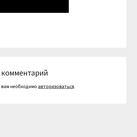
niki
вить
 комментарий
я вам необходимо
авторизоваться
.