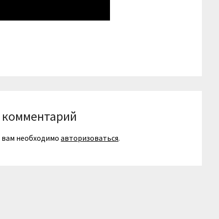
niki
вить
 комментарий
я вам необходимо
авторизоваться
.