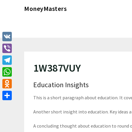
Перейти
MoneyMasters
к
содержимому
VK
Viber
1W387VUY
Telegram
WhatsApp
Education Insights
Odnoklassniki
This is a short paragraph about education. It cov
Отправить
Another short insight into education. Key ideas ar
A concluding thought about education to round o