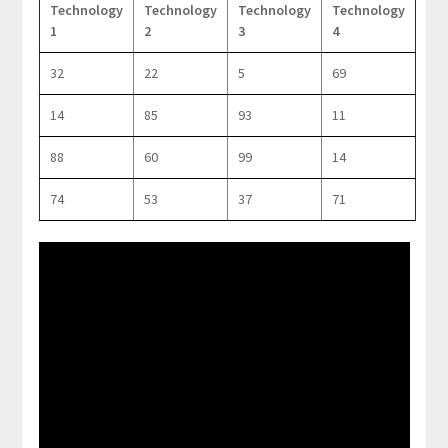
Technology
Technology
Technology
Technology
1
2
3
4
32
22
5
69
14
85
93
11
88
60
99
14
74
53
37
71