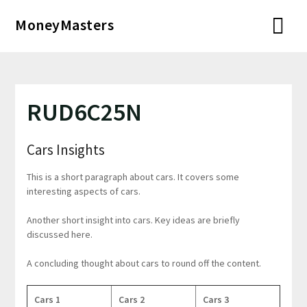
Перейти
MoneyMasters
к
содержимому
RUD6C25N
Cars Insights
This is a short paragraph about cars. It covers some
interesting aspects of cars.
Another short insight into cars. Key ideas are briefly
discussed here.
A concluding thought about cars to round off the content.
Cars 1
Cars 2
Cars 3