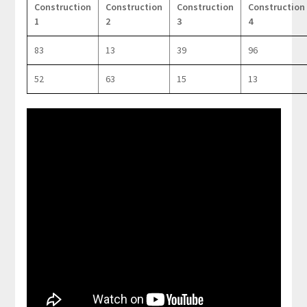
Construction
Construction
Construction
Construction
1
2
3
4
83
13
39
96
52
63
15
13