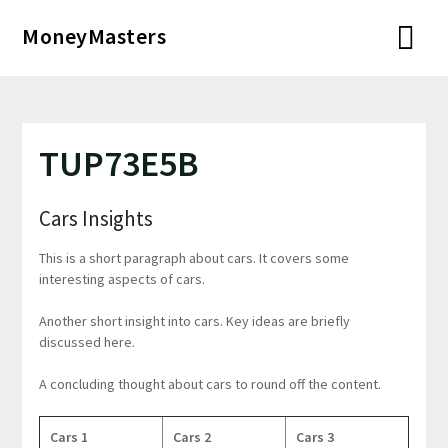
Перейти
MoneyMasters
к
содержимому
TUP73E5B
Cars Insights
This is a short paragraph about cars. It covers some
interesting aspects of cars.
Another short insight into cars. Key ideas are briefly
discussed here.
A concluding thought about cars to round off the content.
Cars 1
Cars 2
Cars 3