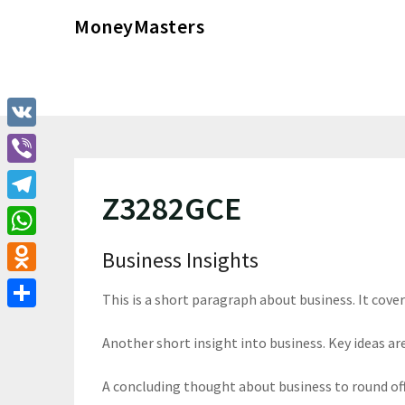
Перейти
MoneyMasters
к
содержимому
VK
Viber
Z3282GCE
Telegram
WhatsApp
Business Insights
Odnoklassniki
This is a short paragraph about business. It cove
Отправить
Another short insight into business. Key ideas are
A concluding thought about business to round of