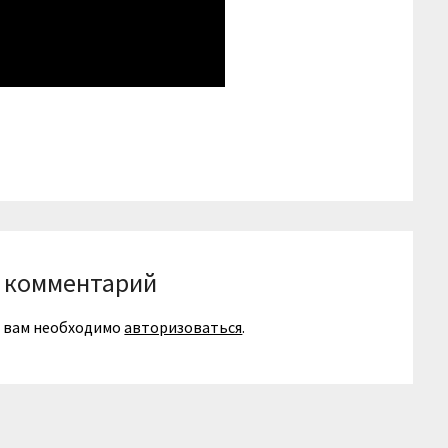
niki
вить
 комментарий
я вам необходимо
авторизоваться
.