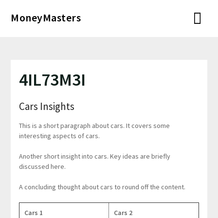
Перейти
MoneyMasters
к
содержимому
4IL73M3I
Cars Insights
This is a short paragraph about cars. It covers some
interesting aspects of cars.
Another short insight into cars. Key ideas are briefly
discussed here.
A concluding thought about cars to round off the content.
Cars 1
Cars 2