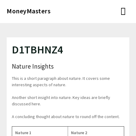
Перейти
MoneyMasters
к
содержимому
D1TBHNZ4
Nature Insights
This is a short paragraph about nature. It covers some
interesting aspects of nature.
Another short insight into nature. Key ideas are briefly
discussed here.
A concluding thought about nature to round off the content.
Nature 1
Nature 2