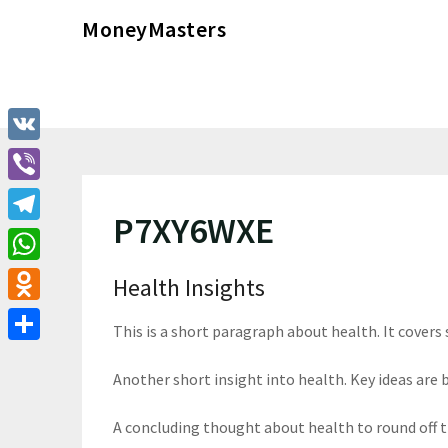
Перейти
MoneyMasters
к
содержимому
VK
Viber
P7XY6WXE
Telegram
WhatsApp
Health Insights
Odnoklassniki
This is a short paragraph about health. It covers
Отправить
Another short insight into health. Key ideas are b
A concluding thought about health to round off 