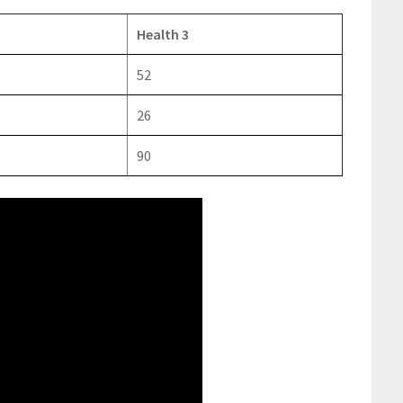
Health 3
52
26
90