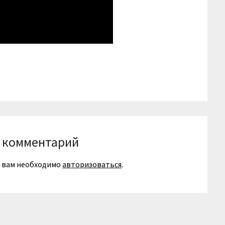
niki
вить
 комментарий
я вам необходимо
авторизоваться
.