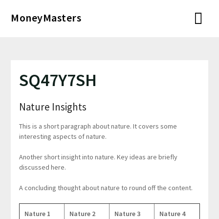
Перейти
MoneyMasters
к
содержимому
SQ47Y7SH
Nature Insights
This is a short paragraph about nature. It covers some
interesting aspects of nature.
Another short insight into nature. Key ideas are briefly
discussed here.
A concluding thought about nature to round off the content.
Nature 1
Nature 2
Nature 3
Nature 4