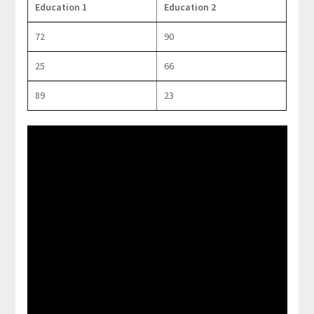
Education 1
Education 2
72
90
25
66
89
23