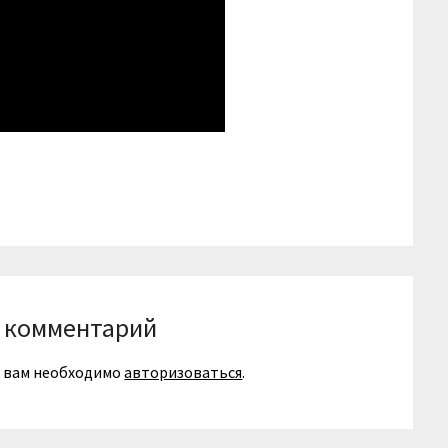
niki
вить
 комментарий
я вам необходимо
авторизоваться
.