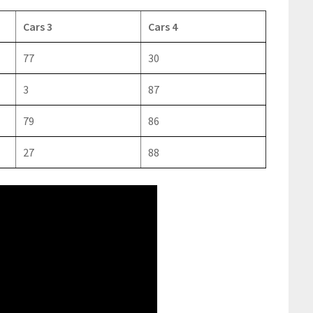
Cars 3
Cars 4
77
30
3
87
79
86
27
88