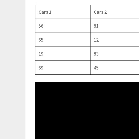
Cars 1
Cars 2
56
81
65
12
19
83
69
45