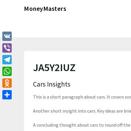
Перейти
MoneyMasters
к
содержимому
VK
Viber
JA5Y2IUZ
Telegram
WhatsApp
Cars Insights
Odnoklassniki
This is a short paragraph about cars. It covers so
Отправить
Another short insight into cars. Key ideas are brie
A concluding thought about cars to round off the