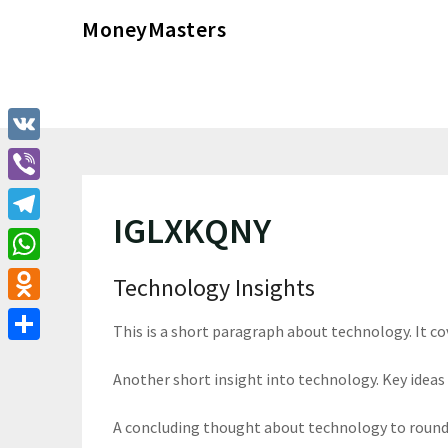
Перейти
MoneyMasters
к
содержимому
VK
Viber
IGLXKQNY
Telegram
WhatsApp
Technology Insights
Odnoklassniki
This is a short paragraph about technology. It c
Отправить
Another short insight into technology. Key ideas 
A concluding thought about technology to round 