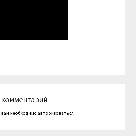
niki
вить
 комментарий
я вам необходимо
авторизоваться
.