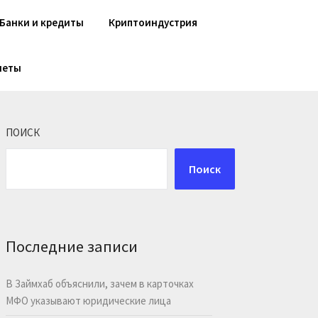
Банки и кредиты
Криптоиндустрия
шеты
ПОИСК
Поиск
Последние записи
В Займхаб объяснили, зачем в карточках
МФО указывают юридические лица