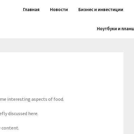
Главная
Новости
Бизнес и инвестиции
Ноутбуки и план
ome interesting aspects of food.
efly discussed here.
e content.