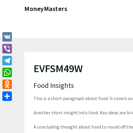
Перейти
MoneyMasters
к
содержимому
VK
Viber
EVFSM49W
Telegram
WhatsApp
Food Insights
Odnoklassniki
This is a short paragraph about food. It covers s
Отправить
Another short insight into food. Key ideas are bri
A concluding thought about food to round off th