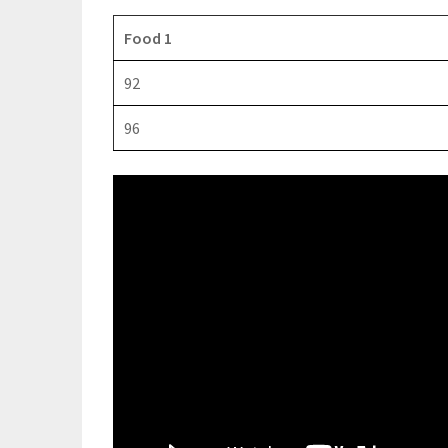
Food 1
92
96