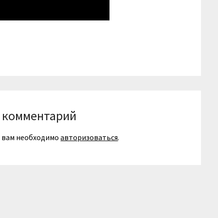
niki
вить
 комментарий
я вам необходимо
авторизоваться
.