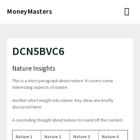
Перейти
MoneyMasters
к
содержимому
DCN5BVC6
Nature Insights
This is a short paragraph about nature. It covers some
interesting aspects of nature.
Another short insight into nature. Key ideas are briefly
discussed here.
A concluding thought about nature to round off the content.
Nature 1
Nature 2
Nature 3
Nature 4