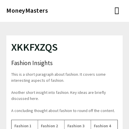
Перейти
MoneyMasters
к
содержимому
XKKFXZQS
Fashion Insights
This is a short paragraph about fashion. It covers some
interesting aspects of fashion.
Another short insight into fashion. Key ideas are briefly
discussed here.
A concluding thought about fashion to round off the content.
Fashion 1
Fashion 2
Fashion 3
Fashion 4