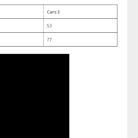
Cars 3
53
77