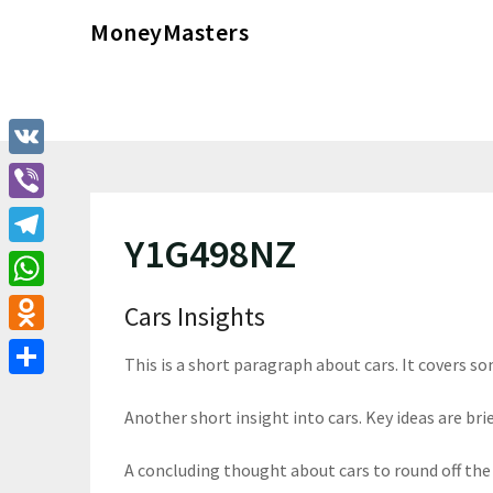
Перейти
MoneyMasters
к
содержимому
VK
Viber
Y1G498NZ
Telegram
WhatsApp
Cars Insights
Odnoklassniki
This is a short paragraph about cars. It covers so
Отправить
Another short insight into cars. Key ideas are brie
A concluding thought about cars to round off the