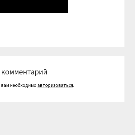
niki
вить
 комментарий
я вам необходимо
авторизоваться
.