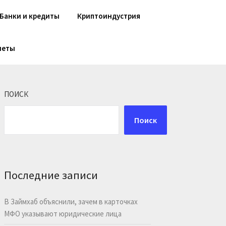
Банки и кредиты
Криптоиндустрия
шеты
ПОИСК
Поиск
Последние записи
В Займхаб объяснили, зачем в карточках
МФО указывают юридические лица