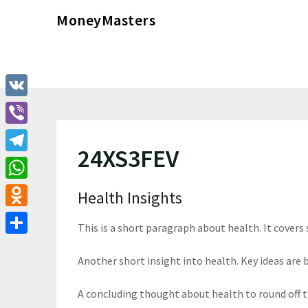
Перейти
MoneyMasters
к
содержимому
VK
Viber
24XS3FEV
Telegram
WhatsApp
Health Insights
Odnoklassniki
This is a short paragraph about health. It covers
Отправить
Another short insight into health. Key ideas are b
A concluding thought about health to round off 