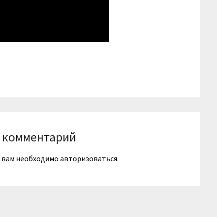
niki
вить
 комментарий
я вам необходимо
авторизоваться
.