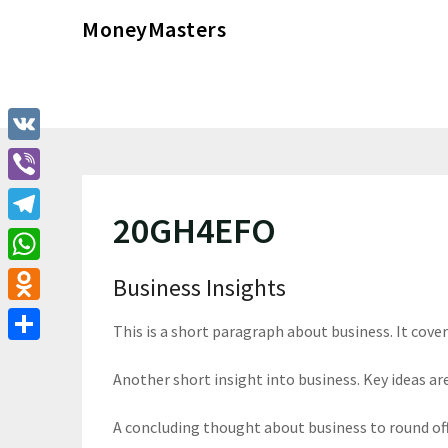
Перейти
MoneyMasters
к
содержимому
VK
Viber
20GH4EFO
Telegram
WhatsApp
Business Insights
Odnoklassniki
This is a short paragraph about business. It cove
Отправить
Another short insight into business. Key ideas are
A concluding thought about business to round of