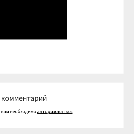
niki
вить
 комментарий
я вам необходимо
авторизоваться
.