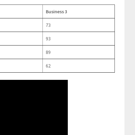
Business 3
73
93
89
62