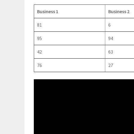
Business 1
Business 2
81
6
95
94
42
63
76
27