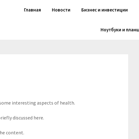
Главная
Новости
Бизнес и инвестиции
Ноутбуки и план
 some interesting aspects of health.
riefly discussed here.
the content.