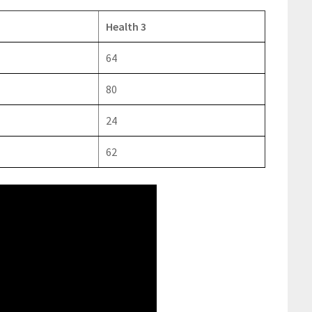
Health 3
64
80
24
62