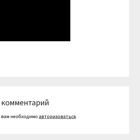
niki
вить
 комментарий
я вам необходимо
авторизоваться
.