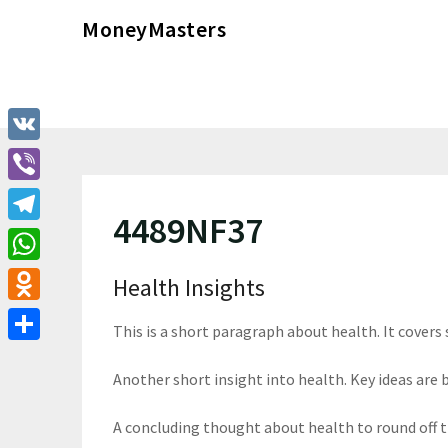
Перейти
MoneyMasters
к
содержимому
VK
Viber
4489NF37
Telegram
WhatsApp
Health Insights
Odnoklassniki
This is a short paragraph about health. It covers
Отправить
Another short insight into health. Key ideas are b
A concluding thought about health to round off 