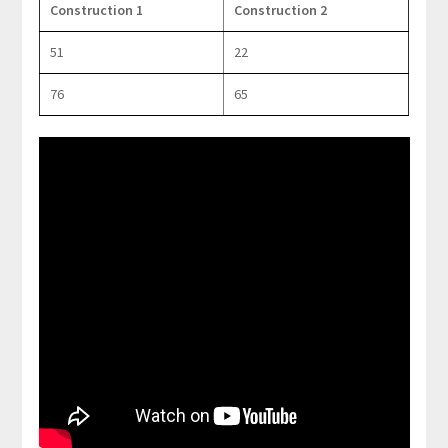
Construction 1
Construction 2
51
22
76
65