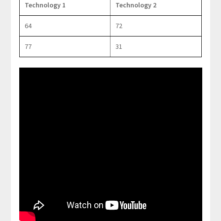
Technology 1
Technology 2
64
72
77
31