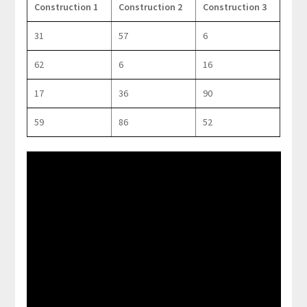
Construction 1
Construction 2
Construction 3
31
57
6
62
6
16
17
36
90
59
86
52