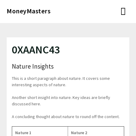
Перейти
MoneyMasters
к
содержимому
0XAANC43
Nature Insights
This is a short paragraph about nature. It covers some
interesting aspects of nature.
Another short insight into nature. Key ideas are briefly
discussed here.
A concluding thought about nature to round off the content.
Nature 1
Nature 2