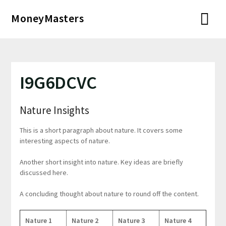
Перейти
MoneyMasters
к
содержимому
I9G6DCVC
Nature Insights
This is a short paragraph about nature. It covers some
interesting aspects of nature.
Another short insight into nature. Key ideas are briefly
discussed here.
A concluding thought about nature to round off the content.
Nature 1
Nature 2
Nature 3
Nature 4