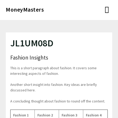
Перейти
MoneyMasters
к
содержимому
JL1UM08D
Fashion Insights
This is a short paragraph about fashion. It covers some
interesting aspects of fashion.
Another short insight into fashion. Key ideas are briefly
discussed here.
A concluding thought about fashion to round off the content.
Fashion 1
Fashion 2
Fashion 3
Fashion 4