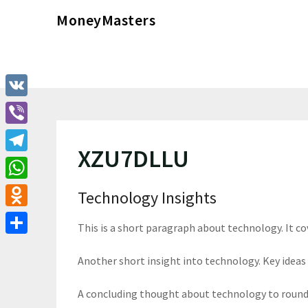
Перейти
MoneyMasters
к
содержимому
VK
Viber
XZU7DLLU
Telegram
WhatsApp
Technology Insights
Odnoklassniki
This is a short paragraph about technology. It c
Отправить
Another short insight into technology. Key ideas 
A concluding thought about technology to round 