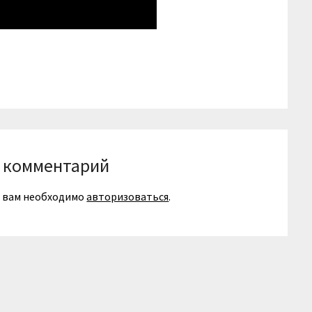
niki
вить
 комментарий
я вам необходимо
авторизоваться
.