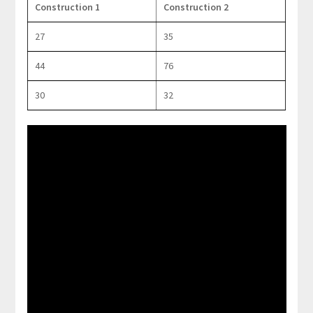
Construction 1
Construction 2
27
35
44
76
30
32