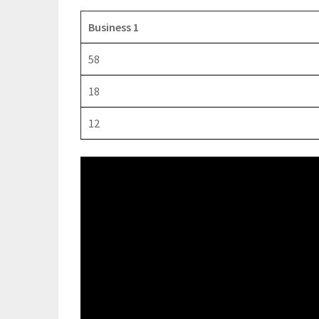
Business 1
58
18
12