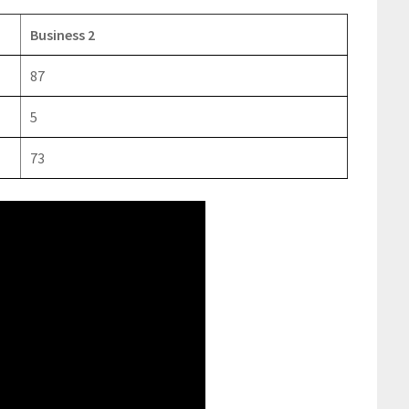
Business 2
87
5
73