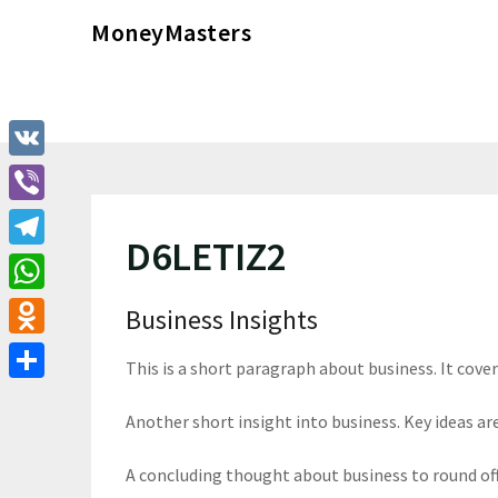
Перейти
MoneyMasters
к
содержимому
VK
Viber
D6LETIZ2
Telegram
WhatsApp
Business Insights
Odnoklassniki
This is a short paragraph about business. It cove
Отправить
Another short insight into business. Key ideas are
A concluding thought about business to round of