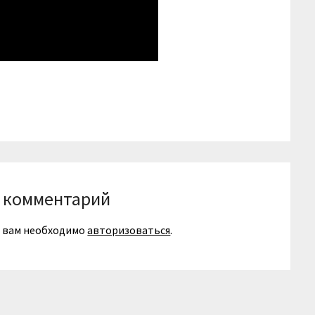
niki
вить
 комментарий
я вам необходимо
авторизоваться
.