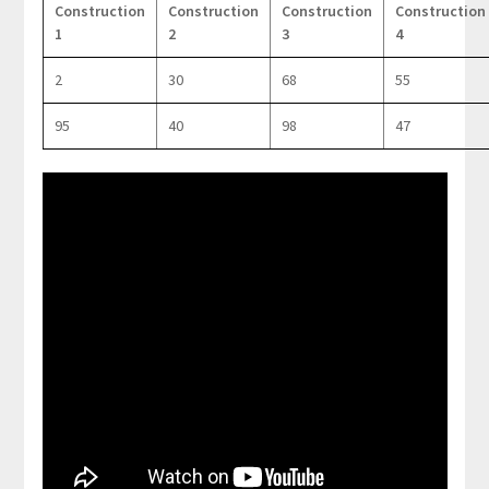
Construction
Construction
Construction
Construction
1
2
3
4
2
30
68
55
95
40
98
47